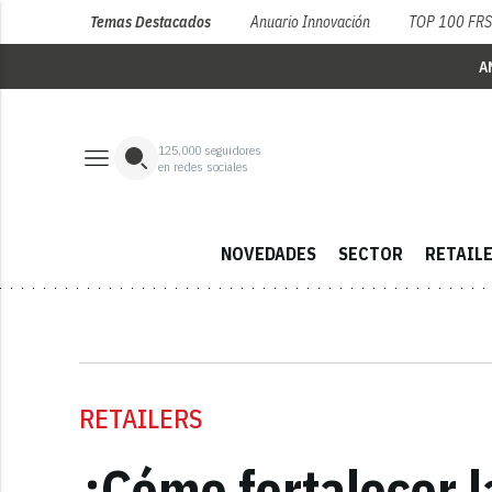
Temas Destacados
Anuario Innovación
TOP 100 FR
A
125,000
seguidores
en redes sociales
NOVEDADES
SECTOR
RETAIL
RETAILERS
¿Cómo fortalecer 