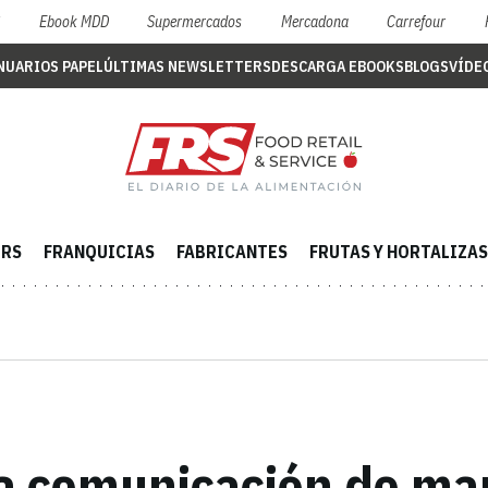
S
Ebook MDD
Supermercados
Mercadona
Carrefour
NUARIOS PAPEL
ÚLTIMAS NEWSLETTERS
DESCARGA EBOOKS
BLOGS
VÍDE
ERS
FRANQUICIAS
FABRICANTES
FRUTAS Y HORTALIZAS
la comunicación de mar