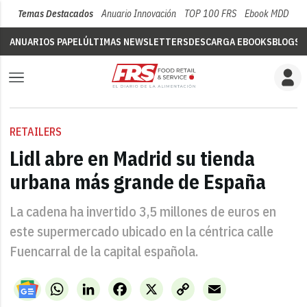
Temas Destacados
Anuario Innovación
TOP 100 FRS
Ebook MDD
Su
ANUARIOS PAPEL
ÚLTIMAS NEWSLETTERS
DESCARGA EBOOKS
BLOGS
V
RETAILERS
Lidl abre en Madrid su tienda
urbana más grande de España
La cadena ha invertido 3,5 millones de euros en
este supermercado ubicado en la céntrica calle
Fuencarral de la capital española.
WhatsApp
LinkedIn
Facebook
X
Copy
Email
Link