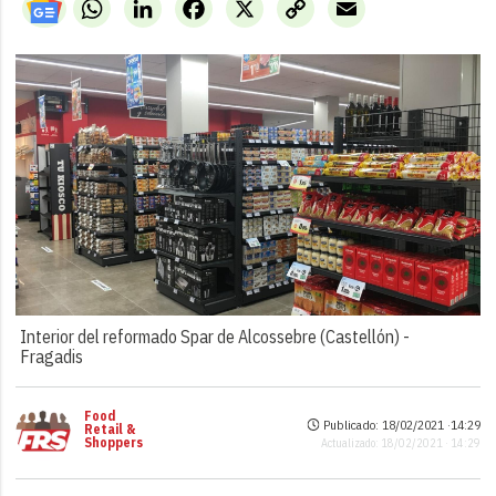
WhatsApp
LinkedIn
Facebook
X
Copy
Email
Link
Interior del reformado Spar de Alcossebre (Castellón) -
Fragadis
Food
Publicado: 18/02/2021 ·
14:29
Retail &
Shoppers
Actualizado: 18/02/2021 · 14:29