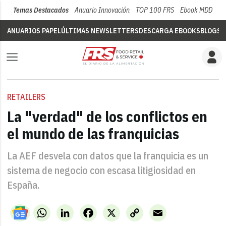
Temas Destacados
Anuario Innovación
TOP 100 FRS
Ebook MDD
Su
ANUARIOS PAPEL
ÚLTIMAS NEWSLETTERS
DESCARGA EBOOKS
BLOGS
V
RETAILERS
La "verdad" de los conflictos en
el mundo de las franquicias
La AEF desvela con datos que la franquicia es un
sistema de negocio con escasa litigiosidad en
España.
WhatsApp
LinkedIn
Facebook
X
Copy
Email
Link