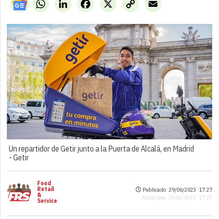
WhatsApp
LinkedIn
Facebook
X
Copy
Email
Link
Un repartidor de Getir junto a la Puerta de Alcalá, en Madrid
-
Getir
Food
Retail
Publicado: 29/06/2023 ·
17:27
&
Actualizado: 29/06/2023 · 17:27
Service