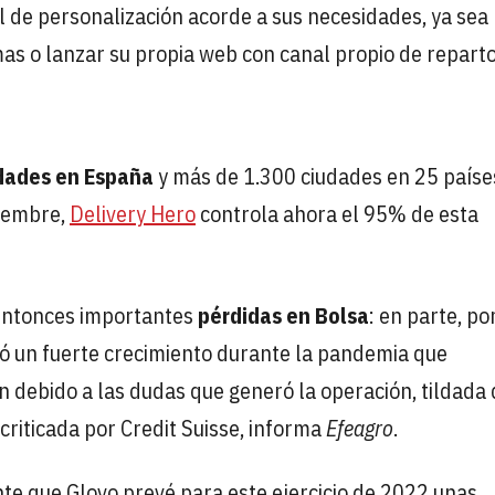
el de personalización acorde a sus necesidades, ya sea
mas o lanzar su propia web con canal propio de reparto
dades en España
y más de 1.300 ciudades en 25 paíse
ciembre,
Delivery Hero
controla ahora el 95% de esta
entonces importantes
pérdidas en Bolsa
: en parte, p
tó un fuerte crecimiento durante la pandemia que
 debido a las dudas que generó la operación, tildada
riticada por Credit Suisse, informa
Efeagro
.
e que Glovo prevé para este ejercicio de 2022 unas