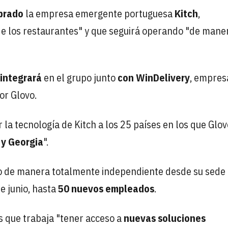
prado
la empresa emergente portuguesa
Kitch
,
n de los restaurantes" y que seguirá operando "de mane
integrará
en el grupo junto
con WinDelivery
, empres
or Glovo.
 la tecnología de Kitch a los 25 países en los que Glov
a y Georgia
".
ndo de manera totalmente independiente desde su sede
e junio, hasta
50 nuevos empleados
.
os que trabaja "tener acceso a
nuevas soluciones