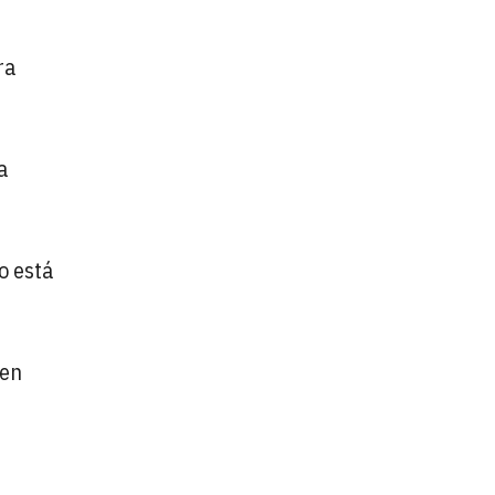
ra
a
o está
 en