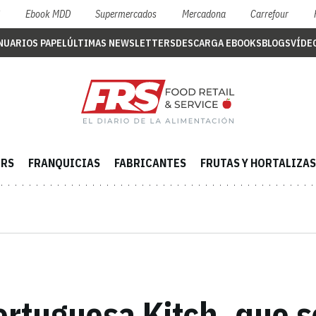
S
Ebook MDD
Supermercados
Mercadona
Carrefour
NUARIOS PAPEL
ÚLTIMAS NEWSLETTERS
DESCARGA EBOOKS
BLOGS
VÍDE
ERS
FRANQUICIAS
FABRICANTES
FRUTAS Y HORTALIZAS
ortuguesa Kitch, que 