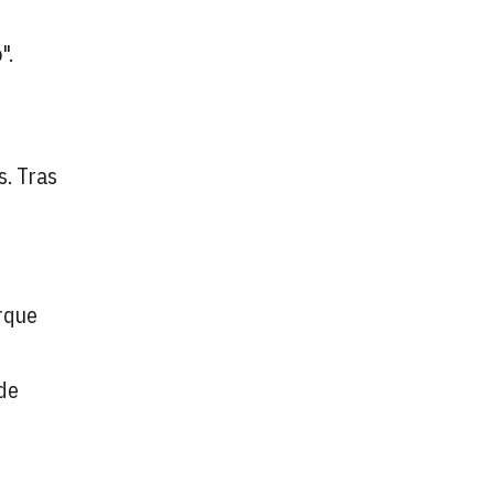
".
s. Tras
orque
 de