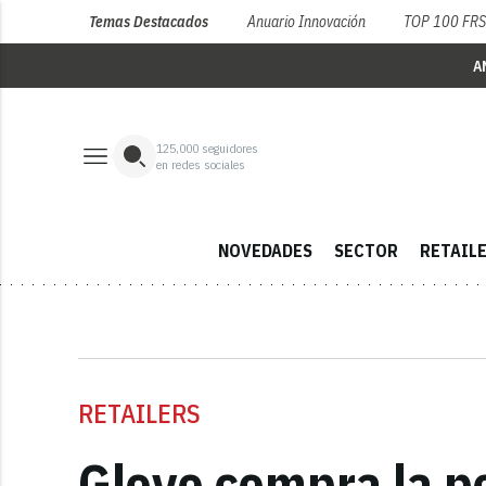
Temas Destacados
Anuario Innovación
TOP 100 FR
A
125,000
seguidores
en redes sociales
NOVEDADES
SECTOR
RETAIL
RETAILERS
Glovo compra la p