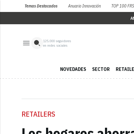
Temas Destacados
Anuario Innovación
TOP 100 FR
A
125,000
seguidores
en redes sociales
NOVEDADES
SECTOR
RETAIL
RETAILERS
Los hogares ahorr