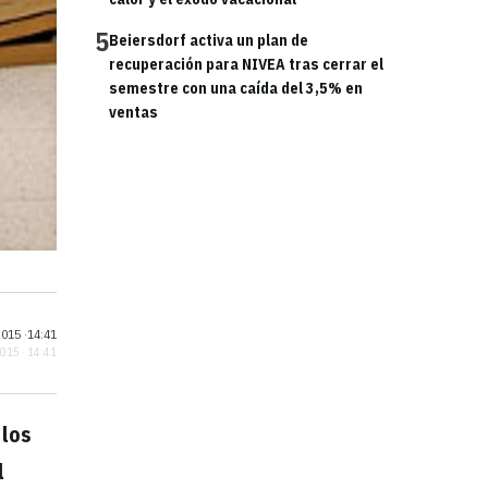
5
Beiersdorf activa un plan de
recuperación para NIVEA tras cerrar el
semestre con una caída del 3,5% en
ventas
015 ·
14:41
2015 · 14:41
 los
l