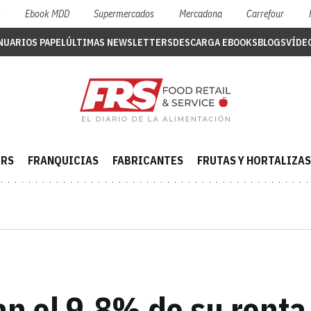
S
Ebook MDD
Supermercados
Mercadona
Carrefour
NUARIOS PAPEL
ÚLTIMAS NEWSLETTERS
DESCARGA EBOOKS
BLOGS
VÍDE
ERS
FRANQUICIAS
FABRICANTES
FRUTAS Y HORTALIZAS
an el 9,8% de su renta