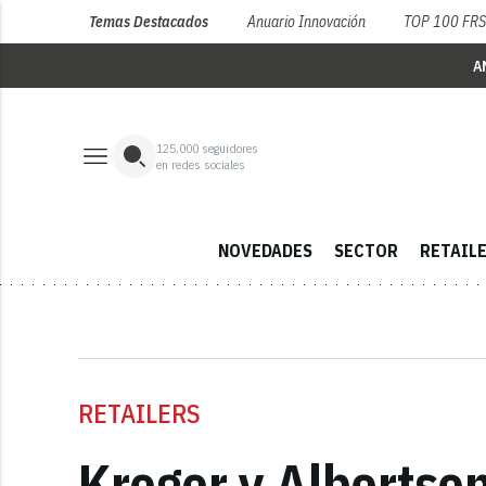
Temas Destacados
Anuario Innovación
TOP 100 FR
A
125,000
seguidores
en redes sociales
NOVEDADES
SECTOR
RETAIL
RETAILERS
Kroger y Albertson