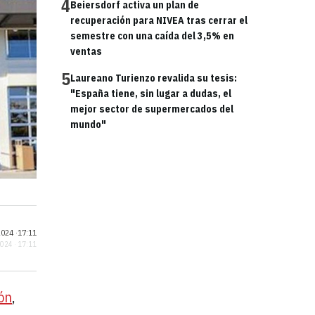
4
Beiersdorf activa un plan de
recuperación para NIVEA tras cerrar el
semestre con una caída del 3,5% en
ventas
5
Laureano Turienzo revalida su tesis:
"España tiene, sin lugar a dudas, el
mejor sector de supermercados del
mundo"
024 ·
17:11
2024 · 17:11
ión
,