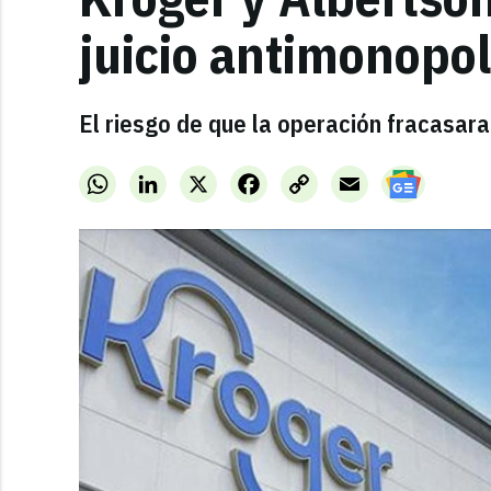
juicio antimonopol
El riesgo de que la operación fracasara
WhatsApp
LinkedIn
X
Facebook
Copy
Email
Link