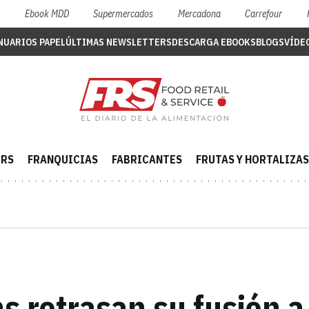
S
Ebook MDD
Supermercados
Mercadona
Carrefour
NUARIOS PAPEL
ÚLTIMAS NEWSLETTERS
DESCARGA EBOOKS
BLOGS
VÍDE
ERS
FRANQUICIAS
FABRICANTES
FRUTAS Y HORTALIZAS
s retrasan su fusión a