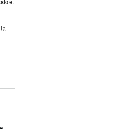
odo el
 la
n
la