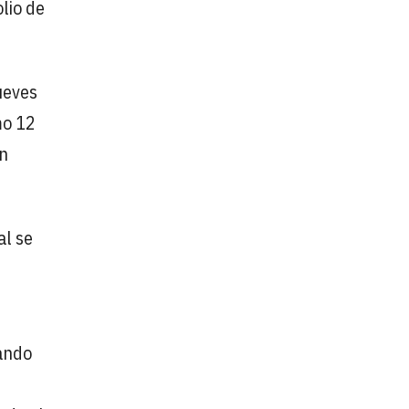
lio de
ueves
mo 12
ón
al se
eando