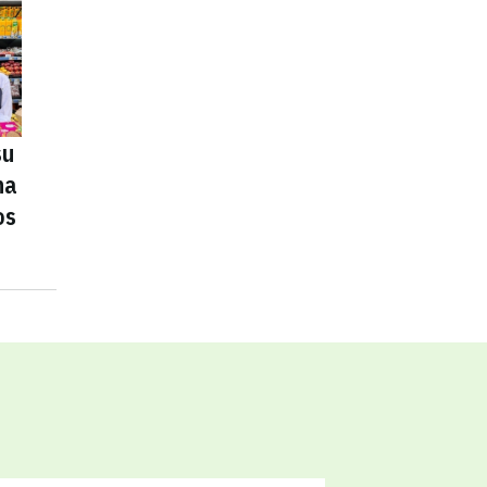
su
na
os