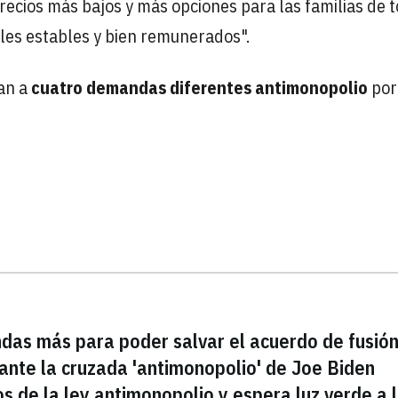
precios más bajos y más opciones para las familias de t
les estables y bien remunerados".
tan a
cuatro demandas diferentes antimonopolio
por
das más para poder salvar el acuerdo de fusió
 ante la cruzada 'antimonopolio' de Joe Biden
s de la ley antimonopolio y espera luz verde a 