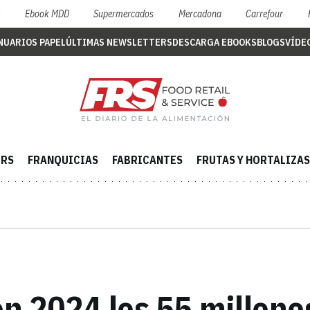
S
Ebook MDD
Supermercados
Mercadona
Carrefour
NUARIOS PAPEL
ÚLTIMAS NEWSLETTERS
DESCARGA EBOOKS
BLOGS
VÍDE
ERS
FRANQUICIAS
FABRICANTES
FRUTAS Y HORTALIZAS
n 2024 los 55 millone