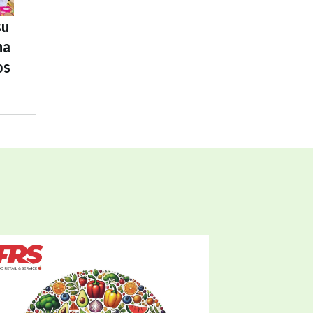
su
na
os