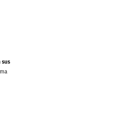
 sus
rma