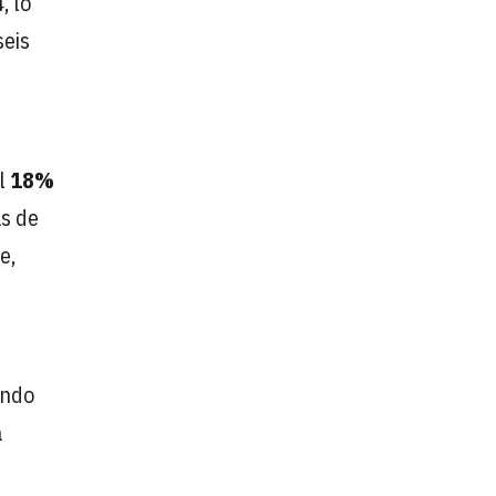
, lo
seis
el
18%
ás de
e,
endo
a