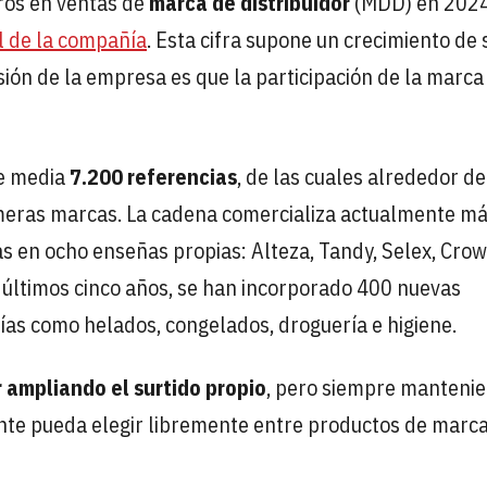
ros en ventas de
marca de distribuidor
(MDD) en 2024
l de la compañía
. Esta cifra supone un crecimiento de 
sión de la empresa es que la participación de la marca
e media
7.200 referencias
, de las cuales alrededor d
rimeras marcas. La cadena comercializa actualmente m
s en ocho enseñas propias: Alteza, Tandy, Selex, Crow
os últimos cinco años, se han incorporado 400 nuevas
rías como helados, congelados, droguería e higiene.
r ampliando el surtido propio
, pero siempre manteni
nte pueda elegir libremente entre productos de marc