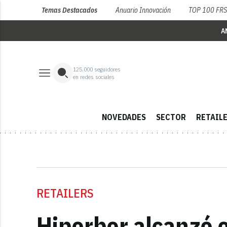
Temas Destacados
Anuario Innovación
TOP 100 FR
A
125,000
seguidores
en redes sociales
NOVEDADES
SECTOR
RETAIL
RETAILERS
Hiperber alcanzó e