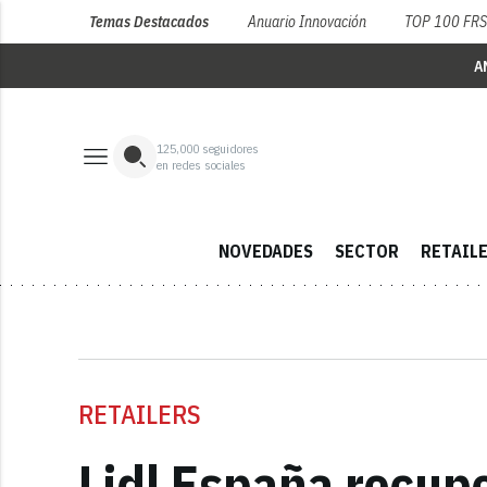
Temas Destacados
Anuario Innovación
TOP 100 FR
A
125,000
seguidores
en redes sociales
NOVEDADES
SECTOR
RETAIL
RETAILERS
Lidl España recupe