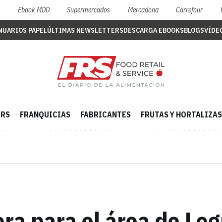
S
Ebook MDD
Supermercados
Mercadona
Carrefour
NUARIOS PAPEL
ÚLTIMAS NEWSLETTERS
DESCARGA EBOOKS
BLOGS
VÍDE
ERS
FRANQUICIAS
FABRICANTES
FRUTAS Y HORTALIZAS
ra para el área de Log