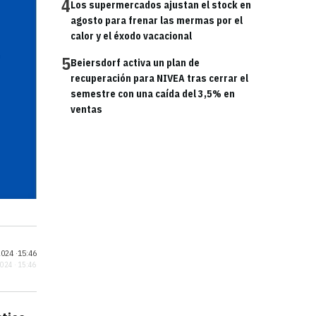
4
Los supermercados ajustan el stock en
agosto para frenar las mermas por el
calor y el éxodo vacacional
5
Beiersdorf activa un plan de
recuperación para NIVEA tras cerrar el
semestre con una caída del 3,5% en
ventas
024 ·
15:46
2024 · 15:46