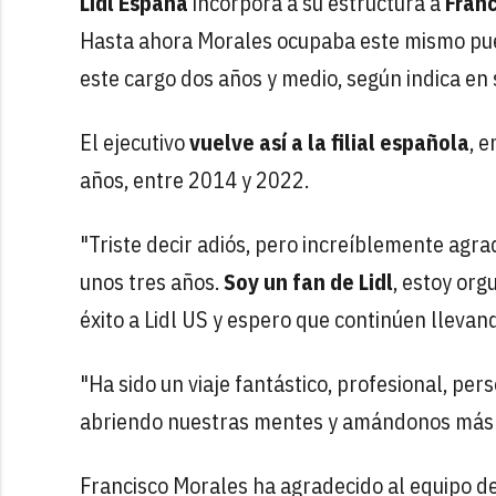
Lidl España
incorpora a su estructura a
Franc
Hasta ahora Morales ocupaba este mismo pue
este cargo dos años y medio, según indica en 
El ejecutivo
vuelve así a la filial española
, 
años, entre 2014 y 2022.
"Triste decir adiós, pero increíblemente agra
unos tres años.
Soy un fan de Lidl
, estoy org
éxito a Lidl US y espero que continúen llevand
"Ha sido un viaje fantástico, profesional, pe
abriendo nuestras mentes y amándonos más"
Francisco Morales ha agradecido al equipo de