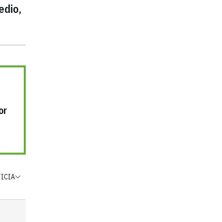
edio,
or
TICIA