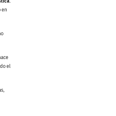
stica
.
o en
ho
hace
do el
as,