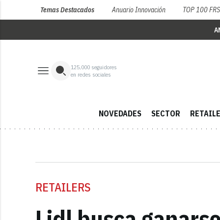
Temas Destacados
Anuario Innovación
TOP 100 FR
A
125,000
seguidores
en redes sociales
NOVEDADES
SECTOR
RETAIL
RETAILERS
Lidl busca ganarse