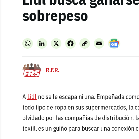
sobrepeso
WhatsApp
LinkedIn
X
Facebook
Copy
Email
Link
R.F.R.
A
Lidl
no se le escapa ni una. Empeñada como
todo tipo de ropa en sus supermercados, la c
olvidado por las compañías de distribución: 
textil, es un guiño para buscar una conexión 