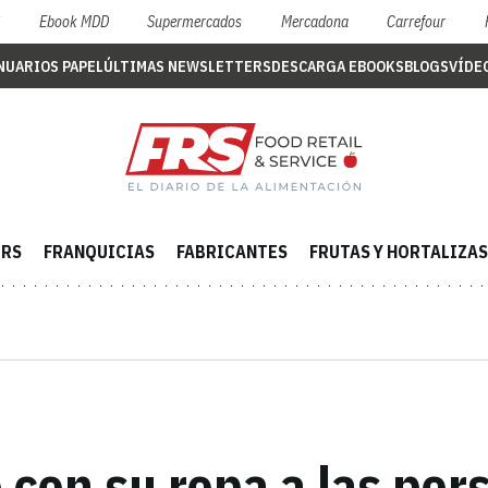
S
Ebook MDD
Supermercados
Mercadona
Carrefour
NUARIOS PAPEL
ÚLTIMAS NEWSLETTERS
DESCARGA EBOOKS
BLOGS
VÍDE
ERS
FRANQUICIAS
FABRICANTES
FRUTAS Y HORTALIZAS
 con su ropa a las per