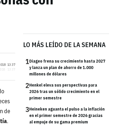
LO MÁS LEÍDO DE LA SEMANA
1
Diageo frena su crecimiento hasta 2027
018 ·
13:37
y lanza un plan de ahorro de 1.000
2018 · 13:37
millones de dólares
2
Henkel eleva sus perspectivas para
do
2026 tras un sólido crecimiento en el
primer semestre
veces
3
Heineken aguanta el pulso a la inflación
n de
en el primer semestre de 2026 gracias
tía
.
al empuje de su gama premium