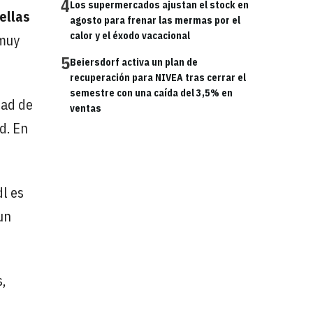
4
Los supermercados ajustan el stock en
ellas
agosto para frenar las mermas por el
calor y el éxodo vacacional
 muy
5
Beiersdorf activa un plan de
recuperación para NIVEA tras cerrar el
semestre con una caída del 3,5% en
tad de
ventas
d. En
dl es
un
,