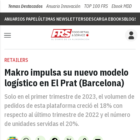
Temas Destacados
Anuario Innovación
TOP 100 FRS
Ebook MDD
Su
ANUARIOS PAPEL
ÚLTIMAS NEWSLETTERS
DESCARGA EBOOKS
BLOGS
V
RETAILERS
Makro impulsa su nuevo modelo
logístico en El Prat (Barcelona)
Solo en el primer trimestre de 2023, el volumen de
pedidos de esta plataforma creció el 18% con
respecto al último trimestre de 2022 y el número
de unidades servidas el 20%.
WhatsApp
LinkedIn
Facebook
X
Copy
Email