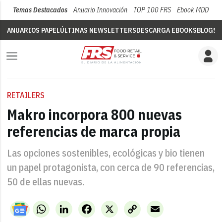
Temas Destacados
Anuario Innovación
TOP 100 FRS
Ebook MDD
Su
ANUARIOS PAPEL
ÚLTIMAS NEWSLETTERS
DESCARGA EBOOKS
BLOGS
V
RETAILERS
Makro incorpora 800 nuevas
referencias de marca propia
Las opciones sostenibles, ecológicas y bio tienen
un papel protagonista, con cerca de 90 referencias,
50 de ellas nuevas.
WhatsApp
LinkedIn
Facebook
X
Copy
Email
Link