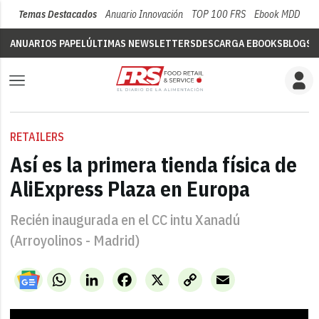
Temas Destacados
Anuario Innovación
TOP 100 FRS
Ebook MDD
Su
ANUARIOS PAPEL
ÚLTIMAS NEWSLETTERS
DESCARGA EBOOKS
BLOGS
V
RETAILERS
Así es la primera tienda física de
AliExpress Plaza en Europa
Recién inaugurada en el CC intu Xanadú
(Arroyolinos - Madrid)
WhatsApp
LinkedIn
Facebook
X
Copy
Email
Link