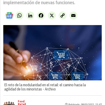
implementación de nuevas funciones.
WhatsApp
LinkedIn
Facebook
X
Copy
Email
Link
El reto de la modularidad en el retail: el camino hacia la
agilidad de los minoristas -
Archivo
Food
Retail
Publicado: 08/02/2022 ·
13:47