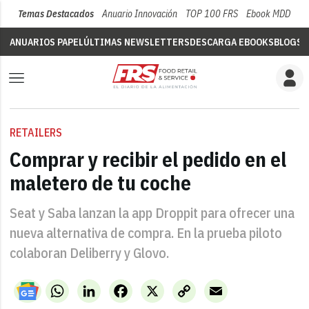
Temas Destacados
Anuario Innovación
TOP 100 FRS
Ebook MDD
Su
ANUARIOS PAPEL
ÚLTIMAS NEWSLETTERS
DESCARGA EBOOKS
BLOGS
V
RETAILERS
Comprar y recibir el pedido en el
maletero de tu coche
Seat y Saba lanzan la app Droppit para ofrecer una
nueva alternativa de compra. En la prueba piloto
colaboran Deliberry y Glovo.
WhatsApp
LinkedIn
Facebook
X
Copy
Email
Link