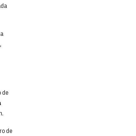
ada
la
,
o de
a
n.
ro de