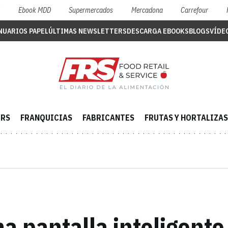
S
Ebook MDD
Supermercados
Mercadona
Carrefour
NUARIOS PAPEL
ÚLTIMAS NEWSLETTERS
DESCARGA EBOOKS
BLOGS
VÍDE
ERS
FRANQUICIAS
FABRICANTES
FRUTAS Y HORTALIZAS
a pantalla inteligente