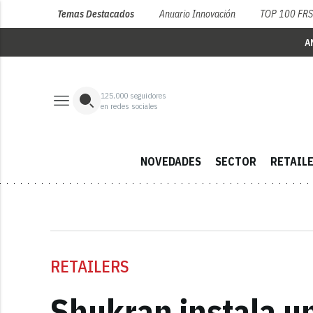
Temas Destacados
Anuario Innovación
TOP 100 FR
A
125,000
seguidores
en redes sociales
NOVEDADES
SECTOR
RETAIL
RETAILERS
Shukran instala un