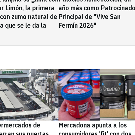
rar Limón, la primera
año más como Patrocinado
 con zumo natural de
Principal de "Vive San
la que se le da la
Fermín 2026"
ermercados de
Mercadona apunta a los
erran sus puertas
consumidores 'fit' con dos