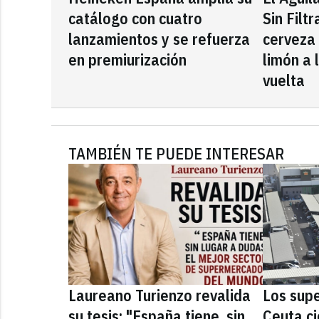
catálogo con cuatro
Sin Filt
lanzamientos y se refuerza
cerveza
en premiurización
limón a 
vuelta
TAMBIÉN TE PUEDE INTERESAR
Laureano Turienzo revalida
Los sup
su tesis: "España tiene, sin
Ceuta ci