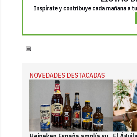
Inspírate y contribuye cada mañana a tu 
NOVEDADES DESTACADAS
Heineken España amplía su
El Águil