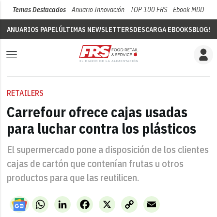
Temas Destacados
Anuario Innovación
TOP 100 FRS
Ebook MDD
Su
ANUARIOS PAPEL
ÚLTIMAS NEWSLETTERS
DESCARGA EBOOKS
BLOGS
V
RETAILERS
Carrefour ofrece cajas usadas
para luchar contra los plásticos
El supermercado pone a disposición de los clientes
cajas de cartón que contenían frutas u otros
productos para que las reutilicen.
WhatsApp
LinkedIn
Facebook
X
Copy
Email
Link