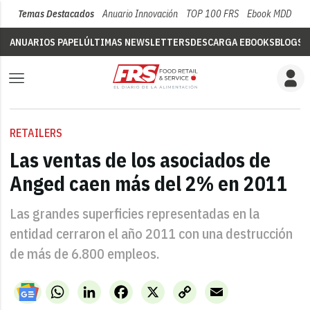
Temas Destacados
Anuario Innovación
TOP 100 FRS
Ebook MDD
Su
ANUARIOS PAPEL
ÚLTIMAS NEWSLETTERS
DESCARGA EBOOKS
BLOGS
V
RETAILERS
Las ventas de los asociados de
Anged caen más del 2% en 2011
Las grandes superficies representadas en la
entidad cerraron el año 2011 con una destrucción
de más de 6.800 empleos.
WhatsApp
LinkedIn
Facebook
X
Copy
Email
Link