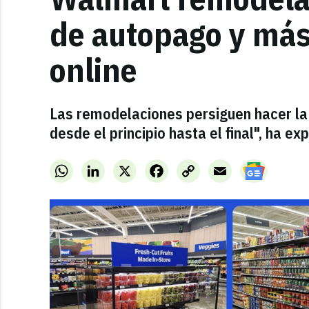
de autopago y más
online
Las remodelaciones persiguen hacer l
desde el principio hasta el final", ha e
WhatsApp
LinkedIn
X
Facebook
Copy
Email
Link