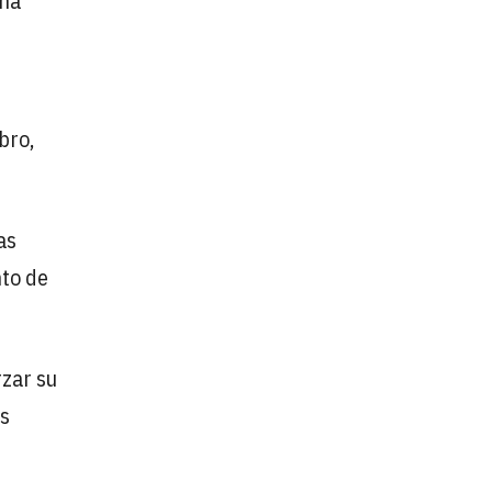
una
bro,
as
nto de
rzar su
os