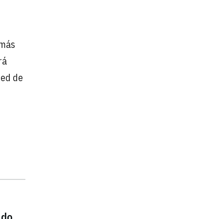
 más
rá
red de
ado