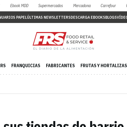
S
Ebook MDD
Supermercados
Mercadona
Carrefour
NUARIOS PAPEL
ÚLTIMAS NEWSLETTERS
DESCARGA EBOOKS
BLOGS
VÍDE
ERS
FRANQUICIAS
FABRICANTES
FRUTAS Y HORTALIZAS
sus tiendas de barrio