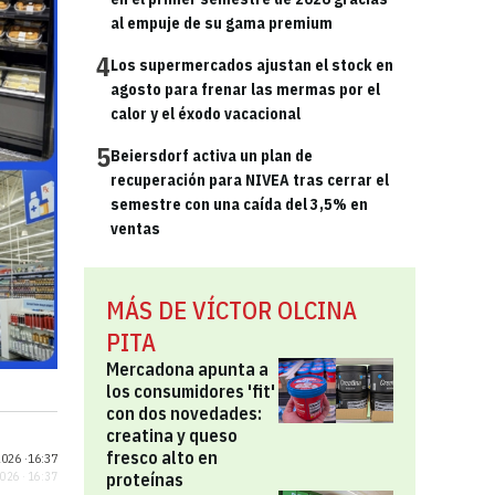
al empuje de su gama premium
4
Los supermercados ajustan el stock en
agosto para frenar las mermas por el
calor y el éxodo vacacional
5
Beiersdorf activa un plan de
recuperación para NIVEA tras cerrar el
semestre con una caída del 3,5% en
ventas
MÁS DE VÍCTOR OLCINA
PITA
Mercadona apunta a
los consumidores 'fit'
con dos novedades:
creatina y queso
fresco alto en
026 ·
16:37
proteínas
2026 · 16:37