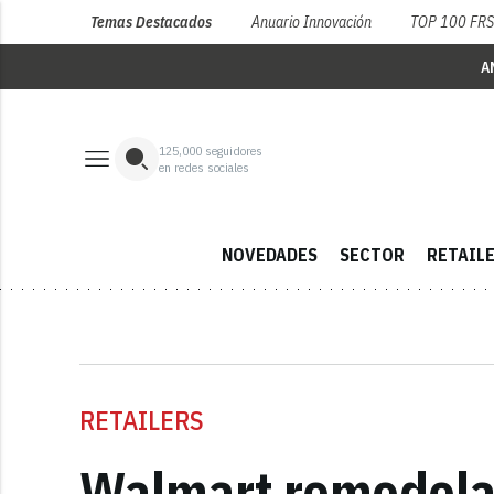
Temas Destacados
Anuario Innovación
TOP 100 FR
A
125,000
seguidores
en redes sociales
NOVEDADES
SECTOR
RETAIL
RETAILERS
Walmart remodela 