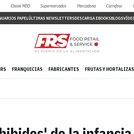
S
Ebook MDD
Supermercados
Mercadona
Carrefour
NUARIOS PAPEL
ÚLTIMAS NEWSLETTERS
DESCARGA EBOOKS
BLOGS
VÍDE
ERS
FRANQUICIAS
FABRICANTES
FRUTAS Y HORTALIZAS
hibidos' de la infancia