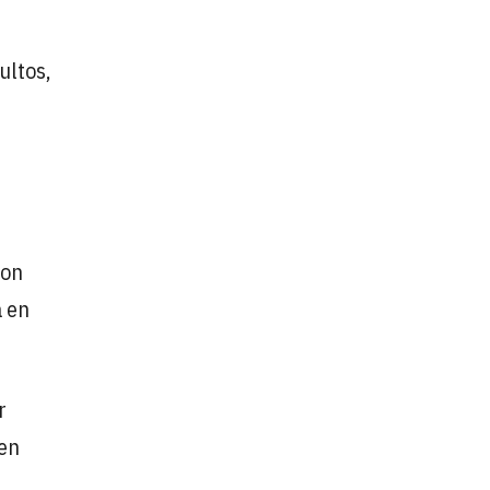
ultos,
con
a en
r
gen