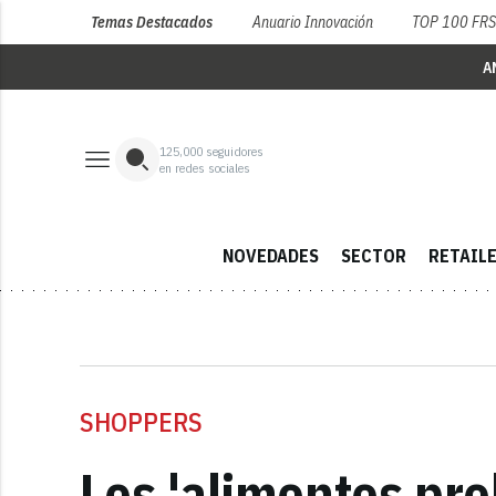
Temas Destacados
Anuario Innovación
TOP 100 FR
A
125,000
seguidores
en redes sociales
NOVEDADES
SECTOR
RETAIL
SHOPPERS
Los 'alimentos pro