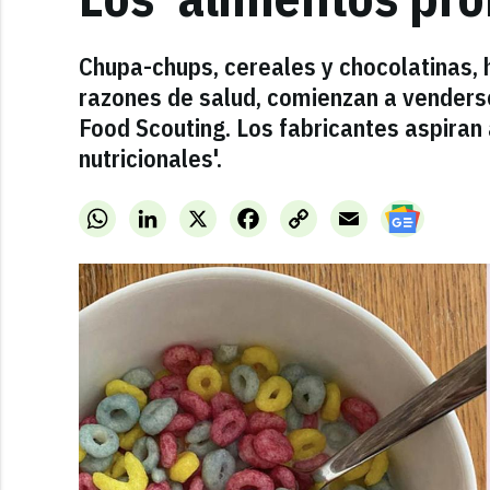
Chupa-chups, cereales y chocolatinas, 
razones de salud, comienzan a venderse
Food Scouting. Los fabricantes aspiran 
nutricionales'.
WhatsApp
LinkedIn
X
Facebook
Copy
Email
Link