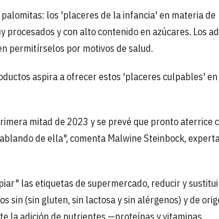
palomitas: los 'placeres de la infancia' en materia de
 procesados y con alto contenido en azúcares. Los ad
en permitírselos por motivos de salud.
oductos aspira a ofrecer estos 'placeres culpables' en
 primera mitad de 2023 y se prevé que pronto aterrice 
hablando de ella", comenta Malwine Steinbock, expert
piar" las etiquetas de supermercado, reducir y sustitui
 sin (sin gluten, sin lactosa y sin alérgenos) y de ori
nte la adición de nutrientes —proteínas y vitaminas,