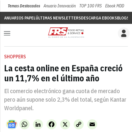
Temas Destacados
Anuario Innovación
TOP 100 FRS
Ebook MDD
Su
ANUARIOS PAPEL
ÚLTIMAS NEWSLETTERS
DESCARGA EBOOKS
BLOGS
V
SHOPPERS
La cesta online en España creció
un 11,7% en el último año
El comercio electrónico gana cuota de mercado
pero aún supone solo 2,3% del total, según Kantar
Worldpanel.
WhatsApp
LinkedIn
Facebook
X
Copy
Email
Link