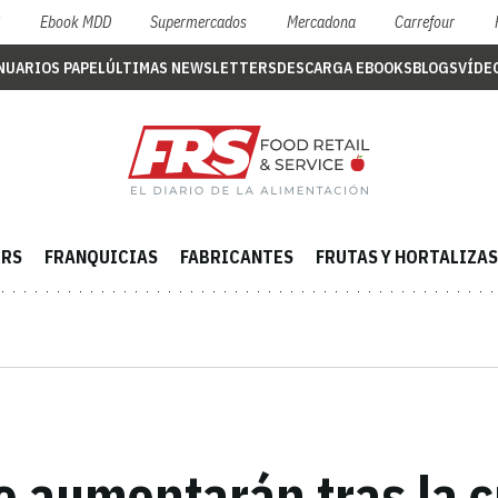
S
Ebook MDD
Supermercados
Mercadona
Carrefour
NUARIOS PAPEL
ÚLTIMAS NEWSLETTERS
DESCARGA EBOOKS
BLOGS
VÍDE
ERS
FRANQUICIAS
FABRICANTES
FRUTAS Y HORTALIZAS
 aumentarán tras la cr