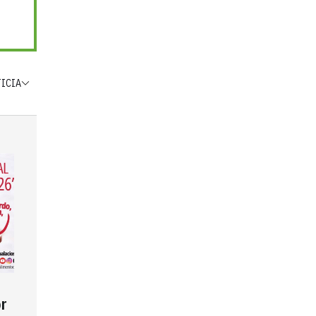
TICIA
r