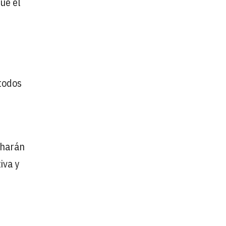
que el
 todos
 harán
iva y