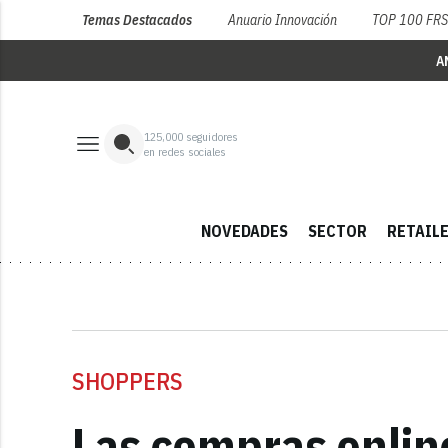
Temas Destacados
Anuario Innovación
TOP 100 FR
A
125,000
seguidores
en redes sociales
NOVEDADES
SECTOR
RETAIL
SHOPPERS
Las compras online