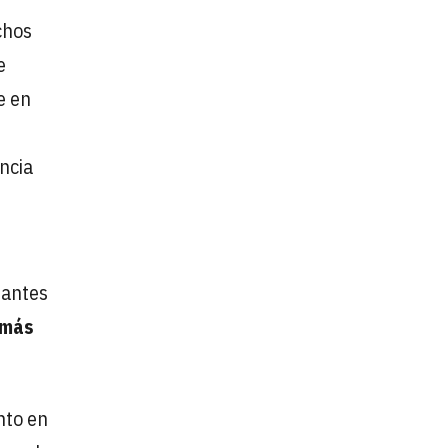
chos
e
e en
ncia
 antes
 más
nto en