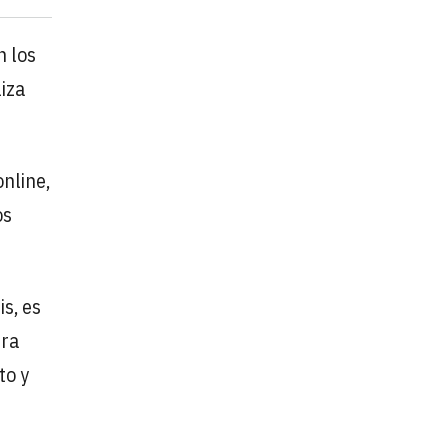
n los
iza
nline,
os
s, es
ura
to y