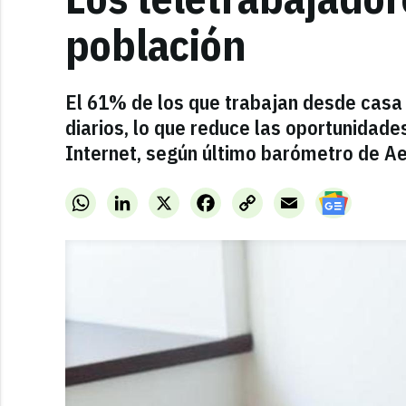
población
El 61% de los que trabajan desde casa
diarios, lo que reduce las oportunidad
Internet, según último barómetro de A
WhatsApp
LinkedIn
X
Facebook
Copy
Email
Link