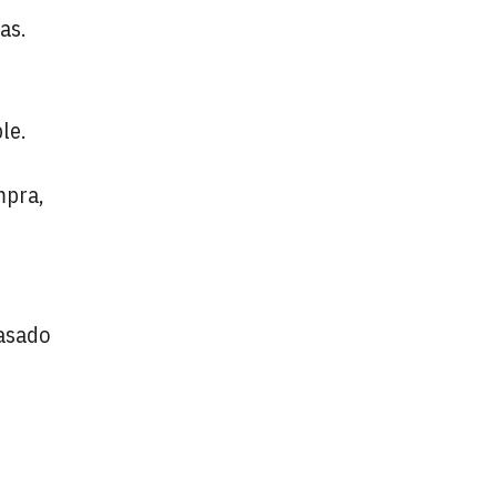
as.
le.
mpra,
asado