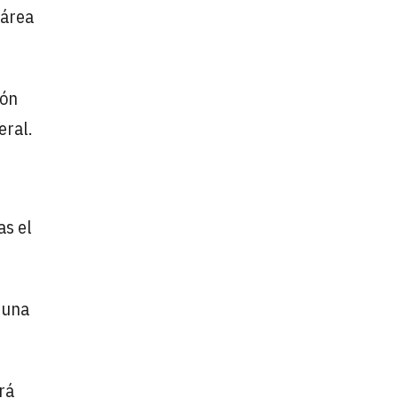
 área
ión
eral.
ras el
 una
rá