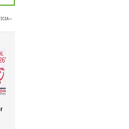
TICIA
r