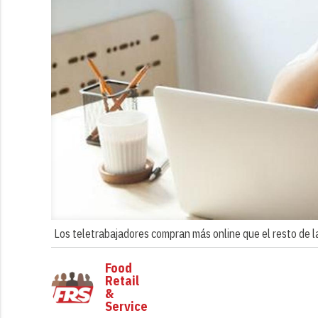
Los teletrabajadores compran más online que el resto de l
Food
Retail
&
Service