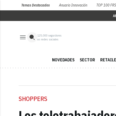
Temas Destacados
Anuario Innovación
TOP 100 FR
A
125,000
seguidores
en redes sociales
NOVEDADES
SECTOR
RETAIL
SHOPPERS
Los teletrabajador