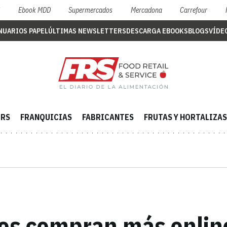
S
Ebook MDD
Supermercados
Mercadona
Carrefour
NUARIOS PAPEL
ÚLTIMAS NEWSLETTERS
DESCARGA EBOOKS
BLOGS
VÍDE
ERS
FRANQUICIAS
FABRICANTES
FRUTAS Y HORTALIZAS
es compran más online