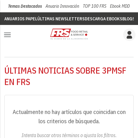
Temas Destacados
Anuario Innovación
TOP 100 FRS
Ebook MDD
Su
ANUARIOS PAPEL
ÚLTIMAS NEWSLETTERS
DESCARGA EBOOKS
BLOGS
V
ÚLTIMAS NOTICIAS SOBRE 3PMSF
EN FRS
Actualmente no hay artículos que coincidan con
los criterios de búsqueda.
Intenta buscar otros términos o ajusta los filtros.