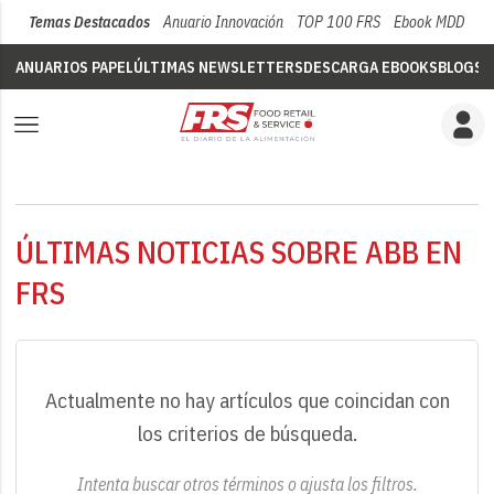
Temas Destacados
Anuario Innovación
TOP 100 FRS
Ebook MDD
Su
ANUARIOS PAPEL
ÚLTIMAS NEWSLETTERS
DESCARGA EBOOKS
BLOGS
V
ÚLTIMAS NOTICIAS SOBRE ABB EN
FRS
Actualmente no hay artículos que coincidan con
los criterios de búsqueda.
Intenta buscar otros términos o ajusta los filtros.