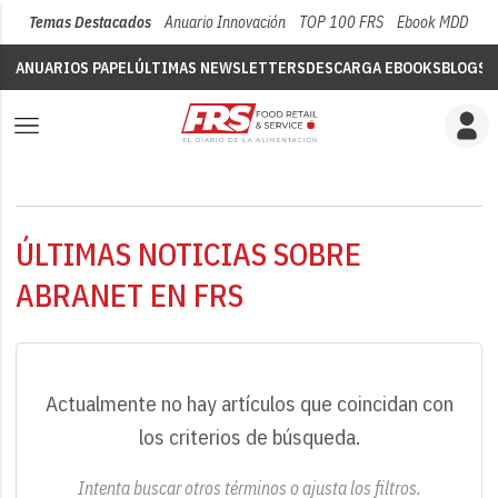
Temas Destacados
Anuario Innovación
TOP 100 FRS
Ebook MDD
Su
ANUARIOS PAPEL
ÚLTIMAS NEWSLETTERS
DESCARGA EBOOKS
BLOGS
V
ÚLTIMAS NOTICIAS SOBRE
ABRANET EN FRS
Actualmente no hay artículos que coincidan con
los criterios de búsqueda.
Intenta buscar otros términos o ajusta los filtros.