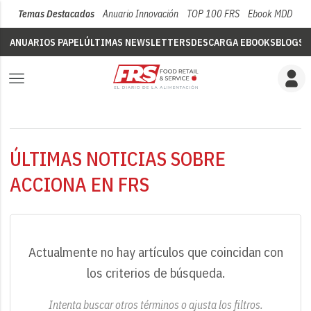
Temas Destacados
Anuario Innovación
TOP 100 FRS
Ebook MDD
Su
ANUARIOS PAPEL
ÚLTIMAS NEWSLETTERS
DESCARGA EBOOKS
BLOGS
V
ÚLTIMAS NOTICIAS SOBRE
ACCIONA EN FRS
Actualmente no hay artículos que coincidan con
los criterios de búsqueda.
Intenta buscar otros términos o ajusta los filtros.