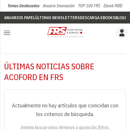
Temas Destacados
Anuario Innovación
TOP 100 FRS
Ebook MDD
Su
ANUARIOS PAPEL
ÚLTIMAS NEWSLETTERS
DESCARGA EBOOKS
BLOGS
V
ÚLTIMAS NOTICIAS SOBRE
ACOFORD EN FRS
Actualmente no hay artículos que coincidan con
los criterios de búsqueda.
Intenta buscar otros términos o ajusta los filtros.