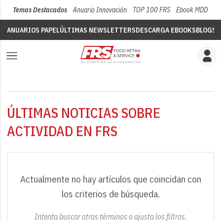
Temas Destacados
Anuario Innovación
TOP 100 FRS
Ebook MDD
Su
ANUARIOS PAPEL
ÚLTIMAS NEWSLETTERS
DESCARGA EBOOKS
BLOGS
V
ÚLTIMAS NOTICIAS SOBRE
ACTIVIDAD EN FRS
Actualmente no hay artículos que coincidan con
los criterios de búsqueda.
Intenta buscar otros términos o ajusta los filtros.