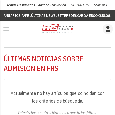
Temas Destacados
Anuario Innovación
TOP 100 FRS
Ebook MDD
Su
ANUARIOS PAPEL
ÚLTIMAS NEWSLETTERS
DESCARGA EBOOKS
BLOGS
V
ÚLTIMAS NOTICIAS SOBRE
ADMISION EN FRS
Actualmente no hay artículos que coincidan con
los criterios de búsqueda.
Intenta buscar otros términos o ajusta los filtros.