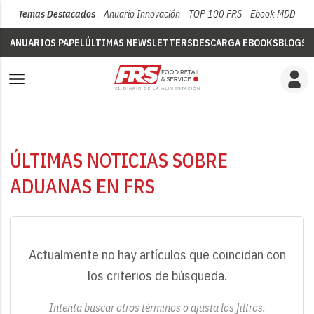
Temas Destacados
Anuario Innovación
TOP 100 FRS
Ebook MDD
Su
ANUARIOS PAPEL
ÚLTIMAS NEWSLETTERS
DESCARGA EBOOKS
BLOGS
V
ÚLTIMAS NOTICIAS SOBRE
ADUANAS EN FRS
Actualmente no hay artículos que coincidan con
los criterios de búsqueda.
Intenta buscar otros términos o ajusta los filtros.