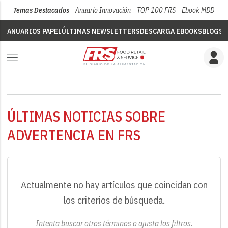
Temas Destacados
Anuario Innovación
TOP 100 FRS
Ebook MDD
Su
ANUARIOS PAPEL
ÚLTIMAS NEWSLETTERS
DESCARGA EBOOKS
BLOGS
V
ÚLTIMAS NOTICIAS SOBRE
ADVERTENCIA EN FRS
Actualmente no hay artículos que coincidan con
los criterios de búsqueda.
Intenta buscar otros términos o ajusta los filtros.