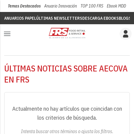
Temas Destacados
Anuario Innovación
TOP 100 FRS
Ebook MDD
Su
ANUARIOS PAPEL
ÚLTIMAS NEWSLETTERS
DESCARGA EBOOKS
BLOGS
V
ÚLTIMAS NOTICIAS SOBRE AECOVA
EN FRS
Actualmente no hay artículos que coincidan con
los criterios de búsqueda.
Intenta buscar otros términos o ajusta los filtros.