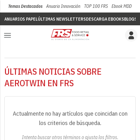
Temas Destacados
Anuario Innovación
TOP 100 FRS
Ebook MDD
Su
ANUARIOS PAPEL
ÚLTIMAS NEWSLETTERS
DESCARGA EBOOKS
BLOGS
V
ÚLTIMAS NOTICIAS SOBRE
AEROTWIN EN FRS
Actualmente no hay artículos que coincidan con
los criterios de búsqueda.
Intenta buscar otros términos o ajusta los filtros.