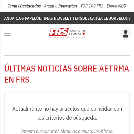
Temas Destacados
Anuario Innovación
TOP 100 FRS
Ebook MDD
Su
ANUARIOS PAPEL
ÚLTIMAS NEWSLETTERS
DESCARGA EBOOKS
BLOGS
V
ÚLTIMAS NOTICIAS SOBRE AETRMA
EN FRS
Actualmente no hay artículos que coincidan con
los criterios de búsqueda.
Intenta buscar otros términos o ajusta los filtros.