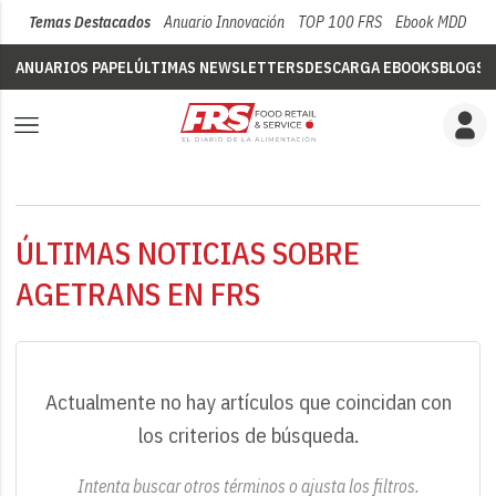
Temas Destacados
Anuario Innovación
TOP 100 FRS
Ebook MDD
Su
ANUARIOS PAPEL
ÚLTIMAS NEWSLETTERS
DESCARGA EBOOKS
BLOGS
V
ÚLTIMAS NOTICIAS SOBRE
AGETRANS EN FRS
Actualmente no hay artículos que coincidan con
los criterios de búsqueda.
Intenta buscar otros términos o ajusta los filtros.