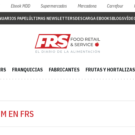
S
Ebook MDD
Supermercados
Mercadona
Carrefour
NUARIOS PAPEL
ÚLTIMAS NEWSLETTERS
DESCARGA EBOOKS
BLOGS
VÍDE
ERS
FRANQUICIAS
FABRICANTES
FRUTAS Y HORTALIZAS
UM EN FRS