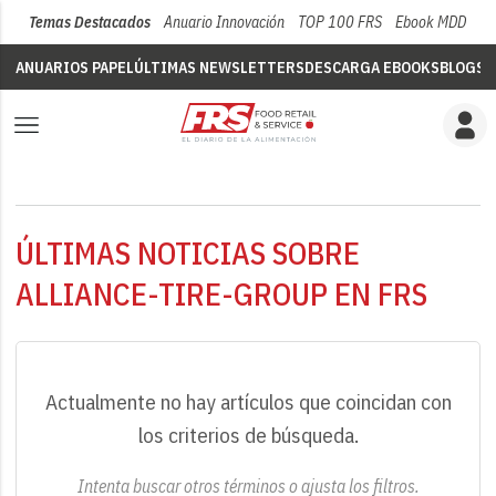
Temas Destacados
Anuario Innovación
TOP 100 FRS
Ebook MDD
Su
ANUARIOS PAPEL
ÚLTIMAS NEWSLETTERS
DESCARGA EBOOKS
BLOGS
V
ÚLTIMAS NOTICIAS SOBRE
ALLIANCE-TIRE-GROUP EN FRS
Actualmente no hay artículos que coincidan con
los criterios de búsqueda.
Intenta buscar otros términos o ajusta los filtros.