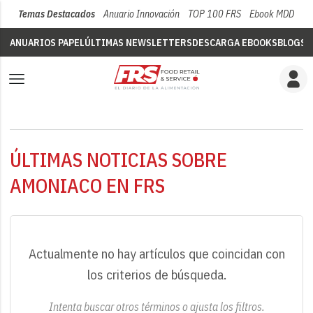
Temas Destacados
Anuario Innovación
TOP 100 FRS
Ebook MDD
Su
ANUARIOS PAPEL
ÚLTIMAS NEWSLETTERS
DESCARGA EBOOKS
BLOGS
V
ÚLTIMAS NOTICIAS SOBRE
AMONIACO EN FRS
Actualmente no hay artículos que coincidan con
los criterios de búsqueda.
Intenta buscar otros términos o ajusta los filtros.