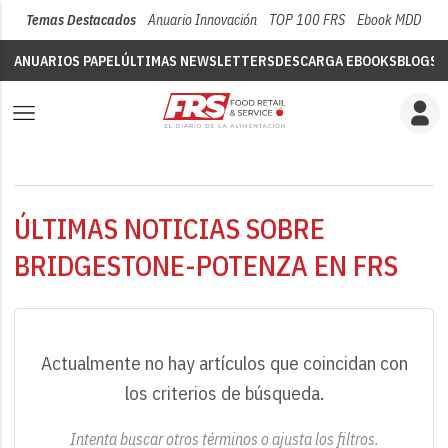
Temas Destacados
Anuario Innovación
TOP 100 FRS
Ebook MDD
Su
ANUARIOS PAPEL
ÚLTIMAS NEWSLETTERS
DESCARGA EBOOKS
BLOGS
V
ÚLTIMAS NOTICIAS SOBRE
BRIDGESTONE-POTENZA EN FRS
Actualmente no hay artículos que coincidan con
los criterios de búsqueda.
Intenta buscar otros términos o ajusta los filtros.