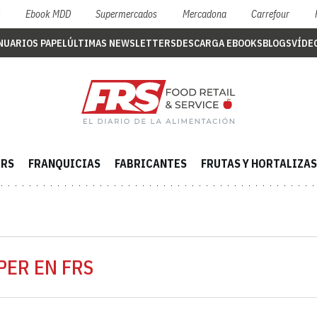
S
Ebook MDD
Supermercados
Mercadona
Carrefour
NUARIOS PAPEL
ÚLTIMAS NEWSLETTERS
DESCARGA EBOOKS
BLOGS
VÍDE
ERS
FRANQUICIAS
FABRICANTES
FRUTAS Y HORTALIZAS
PER EN FRS