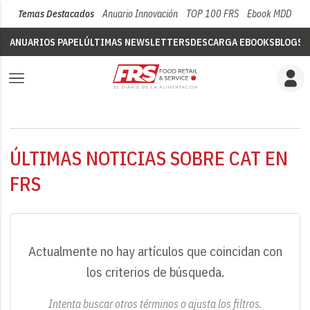
Temas Destacados
Anuario Innovación
TOP 100 FRS
Ebook MDD
Su
ANUARIOS PAPEL
ÚLTIMAS NEWSLETTERS
DESCARGA EBOOKS
BLOGS
V
ÚLTIMAS NOTICIAS SOBRE CAT EN
FRS
Actualmente no hay artículos que coincidan con
los criterios de búsqueda.
Intenta buscar otros términos o ajusta los filtros.