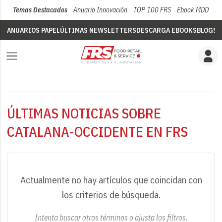
Temas Destacados
Anuario Innovación
TOP 100 FRS
Ebook MDD
Su
ANUARIOS PAPEL
ÚLTIMAS NEWSLETTERS
DESCARGA EBOOKS
BLOGS
V
ÚLTIMAS NOTICIAS SOBRE
CATALANA-OCCIDENTE EN FRS
Actualmente no hay artículos que coincidan con
los criterios de búsqueda.
Intenta buscar otros términos o ajusta los filtros.