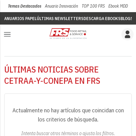
Temas Destacados
Anuario Innovación
TOP 100 FRS
Ebook MDD
Su
ANUARIOS PAPEL
ÚLTIMAS NEWSLETTERS
DESCARGA EBOOKS
BLOGS
V
ÚLTIMAS NOTICIAS SOBRE
CETRAA-Y-CONEPA EN FRS
Actualmente no hay artículos que coincidan con
los criterios de búsqueda.
Intenta buscar otros términos o ajusta los filtros.