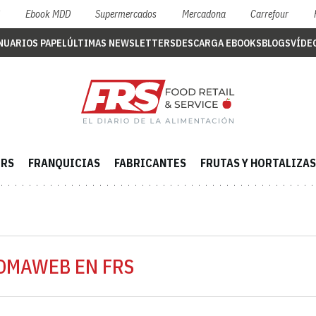
S
Ebook MDD
Supermercados
Mercadona
Carrefour
NUARIOS PAPEL
ÚLTIMAS NEWSLETTERS
DESCARGA EBOOKS
BLOGS
VÍDE
ERS
FRANQUICIAS
FABRICANTES
FRUTAS Y HORTALIZAS
ROMAWEB EN FRS