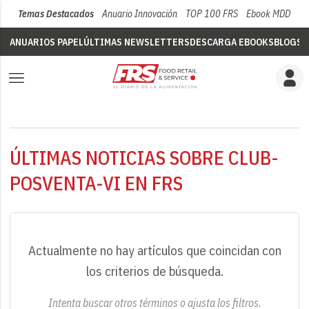
Temas Destacados
Anuario Innovación
TOP 100 FRS
Ebook MDD
Su
ANUARIOS PAPEL
ÚLTIMAS NEWSLETTERS
DESCARGA EBOOKS
BLOGS
V
ÚLTIMAS NOTICIAS SOBRE CLUB-
POSVENTA-VI EN FRS
Actualmente no hay artículos que coincidan con
los criterios de búsqueda.
Intenta buscar otros términos o ajusta los filtros.