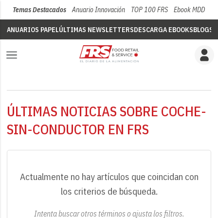
Temas Destacados
Anuario Innovación
TOP 100 FRS
Ebook MDD
Su
ANUARIOS PAPEL
ÚLTIMAS NEWSLETTERS
DESCARGA EBOOKS
BLOGS
V
ÚLTIMAS NOTICIAS SOBRE COCHE-
SIN-CONDUCTOR EN FRS
Actualmente no hay artículos que coincidan con
los criterios de búsqueda.
Intenta buscar otros términos o ajusta los filtros.