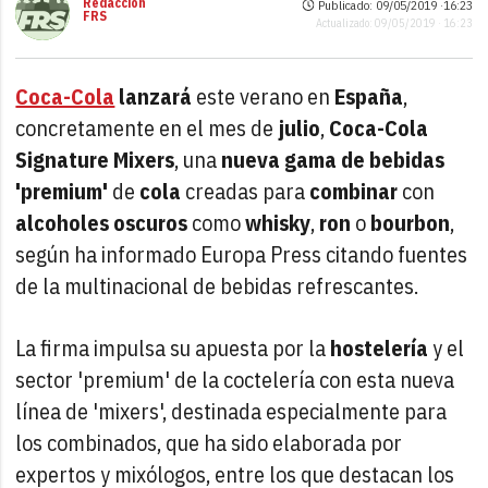
Redacción
Publicado: 09/05/2019 ·
16:23
FRS
Actualizado: 09/05/2019 · 16:23
Coca-Cola
lanzará
este verano en
España
,
concretamente en el mes de
julio
,
Coca-Cola
Signature Mixers
, una
nueva gama de bebidas
'premium'
de
cola
creadas para
combinar
con
alcoholes oscuros
como
whisky
,
ron
o
bourbon
,
según ha informado Europa Press citando fuentes
de la multinacional de bebidas refrescantes.
La firma impulsa su apuesta por la
hostelería
y el
sector 'premium' de la coctelería con esta nueva
línea de 'mixers', destinada especialmente para
los combinados, que ha sido elaborada por
expertos y mixólogos, entre los que destacan los