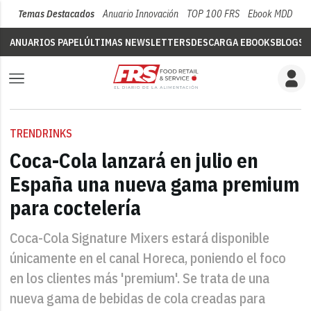
Temas Destacados
Anuario Innovación
TOP 100 FRS
Ebook MDD
Su
ANUARIOS PAPEL
ÚLTIMAS NEWSLETTERS
DESCARGA EBOOKS
BLOGS
V
TRENDRINKS
Coca-Cola lanzará en julio en
España una nueva gama premium
para coctelería
Coca-Cola Signature Mixers estará disponible
únicamente en el canal Horeca, poniendo el foco
en los clientes más 'premium'. Se trata de una
nueva gama de bebidas de cola creadas para