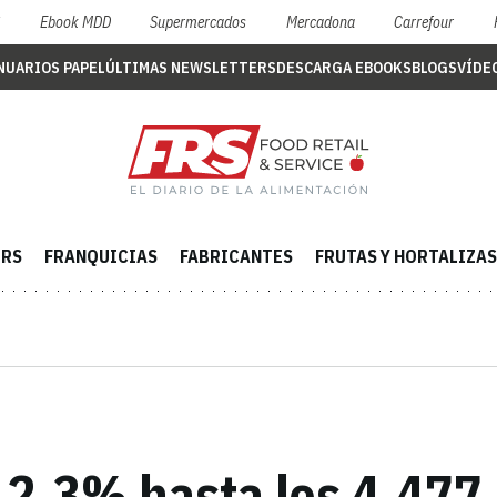
S
Ebook MDD
Supermercados
Mercadona
Carrefour
NUARIOS PAPEL
ÚLTIMAS NEWSLETTERS
DESCARGA EBOOKS
BLOGS
VÍDE
ERS
FRANQUICIAS
FABRICANTES
FRUTAS Y HORTALIZAS
2,3% hasta los 4.477 