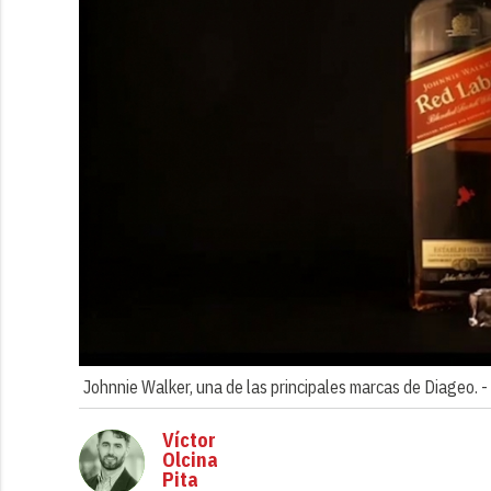
Johnnie Walker, una de las principales marcas de Diageo. -
Víctor
Olcina
Pita