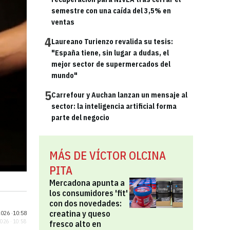
semestre con una caída del 3,5% en
ventas
4
Laureano Turienzo revalida su tesis:
"España tiene, sin lugar a dudas, el
mejor sector de supermercados del
mundo"
5
Carrefour y Auchan lanzan un mensaje al
sector: la inteligencia artificial forma
parte del negocio
MÁS DE VÍCTOR OLCINA
PITA
Mercadona apunta a
los consumidores 'fit'
con dos novedades:
creatina y queso
026 ·
10:58
2026 · 10:58
fresco alto en