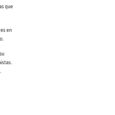
as que
res en
ro.
 su
istas.
.