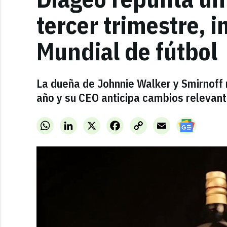
tercer trimestre, 
Mundial de fútbol
La dueña de Johnnie Walker y Smirnoff
año y su CEO anticipa cambios relevant
WhatsApp
LinkedIn
X
Facebook
Copy
Email
Link