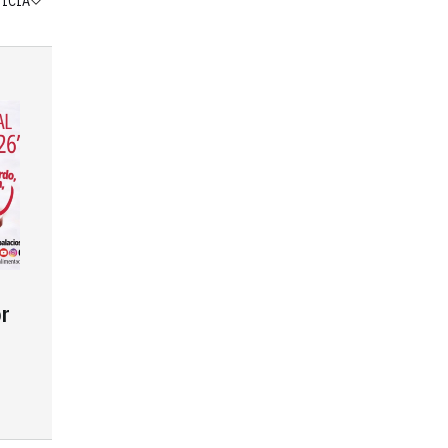
TICIA
r