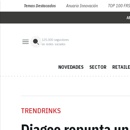
Temas Destacados
Anuario Innovación
TOP 100 FR
A
125,000
seguidores
en redes sociales
NOVEDADES
SECTOR
RETAIL
TRENDRINKS
Diageo repunta un 