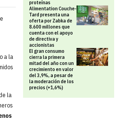
proteínas
Alimentation Couche-
Tard presenta una
e
oferta por Zabka de
8.600 millones que
cuenta con el apoyo
de directiva y
accionistas
El gran consumo
o a la
cierra la primera
mitad del año con un
Unidos
crecimiento en valor
del 3,9%, a pesar de
la moderación de los
precios (+1,6%)
de la
meros
enos